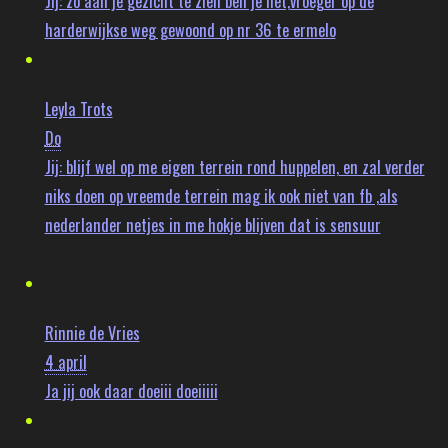
Jij:
zo aan je gezicht te zien ben je het,vroeger op de
harderwijkse weg gewoond op nr 36 te ermelo
Leyla Trots
Do
Jij:
blijf wel op me eigen terrein rond huppelen, en zal verder
niks doen op vreemde terrein mag ik ook niet van fb ,als
nederlander netjes in me hokje blijven dat is sensuur
Rinnie de Vries
4 april
Ja jij ook daar doeiii doeiiiii