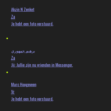
Akzin N Zenket
Za
Je hebt een foto verstuurd.
ﺑﺮﻫﻴﻢ ﺟﻤﻬﻮﺭﻱ
Za
Jij:
Jullie zijn nu vrienden in Messenger.
Marc Hoogeveen
Vr
Je hebt een foto verstuurd.