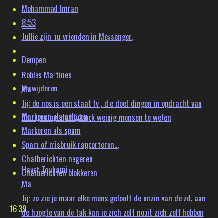
Mohammad Imran
8:53
Jullie zijn nu vrienden in Messenger.
Dempen
Robles Martines
Verwijderen
Ma
Jij:
de nos is een staat tv , die doet dingen in opdracht van
Markeren als gelezen
de regering. dat lijk ook weinig mensen te weten
Markeren als spam
Spam of misbruik rapporteren...
Chatberichten negeren
Hayet Touhami
Chatberichten blokkeren
Ma
Jij:
zo zie je maar elke mens gelooft de onzin van de zd, aan
16:39
de hoogte van de tak kan ie zich zelf nooit zich zelf hebben