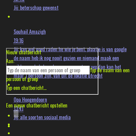
Jij:
beterschap gewenst
Souhail Amazigh
19:16
Jij:
kan wel goed raden he wie je bent. plaatje is van google
Nieuw chatbericht
de naam heb ik nog nooit gezien en niemand maak een
Aan:
wildvreemde beheerder van een grote groep,dan kan het
Typ de naam van een
maar 1 persoon zijn, van uit de lokatie utrecht
persoon of groep
Typ een chatbericht...
Opa Hoogendoorn
Een nieuw chatbericht opstellen
13:41
Jij:
alle soorten sociaal media